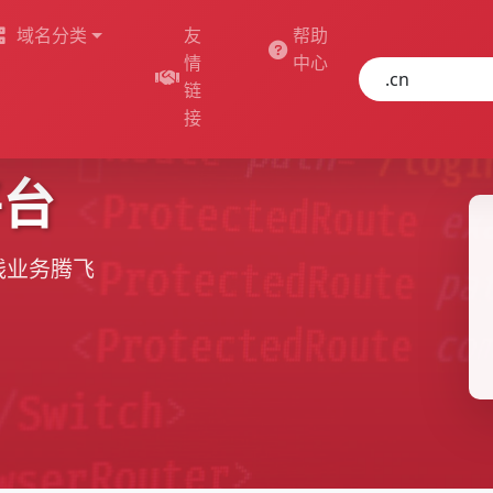
域名分类
友
帮助
情
中心
链
接
平台
线业务腾飞